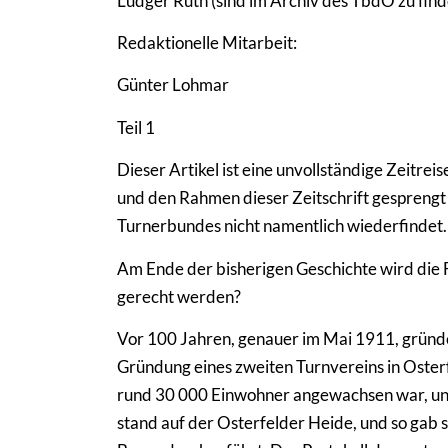
Ludger Rüth (sind im Archiv des TbdO zu find
Redaktionelle Mitarbeit:
Günter Lohmar
Teil 1
Dieser Artikel ist eine unvollständige Zeitrei
und den Rahmen dieser Zeitschrift gesprengt 
Turnerbundes nicht namentlich wiederfindet. 
Am Ende der bisherigen Geschichte wird die F
gerecht werden?
Vor 100 Jahren, genauer im Mai 1911, gründ
Gründung eines zweiten Turnvereins in Oster
rund 30 000 Einwohner angewachsen war, un
stand auf der Osterfelder Heide, und so ga