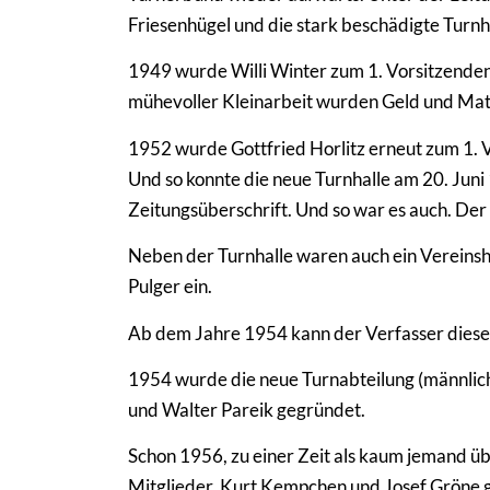
Friesenhügel und die stark beschädigte Turnh
1949 wurde Willi Winter zum 1. Vorsitzenden g
mühevoller Kleinarbeit wurden Geld und Mate
1952 wurde Gottfried Horlitz erneut zum 1. V
Und so konnte die neue Turnhalle am 20. Jun
Zeitungsüberschrift. Und so war es auch. D
Neben der Turnhalle waren auch ein Vereins
Pulger ein.
Ab dem Jahre 1954 kann der Verfasser dieses
1954 wurde die neue Turnabteilung (männlich
und Walter Pareik gegründet.
Schon 1956, zu einer Zeit als kaum jemand ü
Mitglieder. Kurt Kempchen und Josef Gröne g