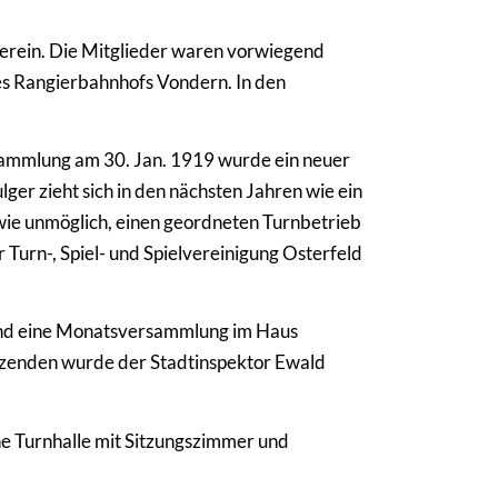
rverein. Die Mitglieder waren vorwiegend
es Rangierbahnhofs Vondern. In den
rsammlung am 30. Jan. 1919 wurde ein neuer
er zieht sich in den nächsten Jahren wie ein
 wie unmöglich, einen geordneten Turnbetrieb
 Turn-, Spiel- und Spielvereinigung Osterfeld
fand eine Monatsversammlung im Haus
tzenden wurde der Stadtinspektor Ewald
ne Turnhalle mit Sitzungszimmer und