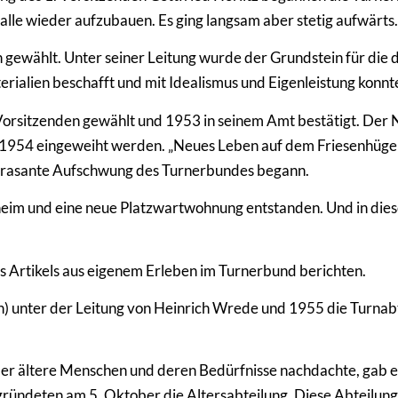
alle wieder aufzubauen. Es ging langsam aber stetig aufwärts
ewählt. Unter seiner Leitung wurde der Grundstein für die dri
rialien beschafft und mit Idealismus und Eigenleistung konn
orsitzenden gewählt und 1953 in seinem Amt bestätigt. Der Ne
i 1954 eingeweiht werden. „Neues Leben auf dem Friesenhügel“
er rasante Aufschwung des Turnerbundes begann.
heim und eine neue Platzwartwohnung entstanden. Und in die
 Artikels aus eigenem Erleben im Turnerbund berichten.
) unter der Leitung von Heinrich Wrede und 1955 die Turnabte
ber ältere Menschen und deren Bedürfnisse nachdachte, gab e
ründeten am 5. Oktober die Altersabteilung. Diese Abteilung