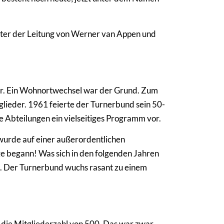
nter der Leitung von Werner van Appen und
er. Ein Wohnortwechsel war der Grund. Zum
ieder. 1961 feierte der Turnerbund sein 50-
ie Abteilungen ein vielseitiges Programm vor.
wurde auf einer außerordentlichen
e begann! Was sich in den folgenden Jahren
t. Der Turnerbund wuchs rasant zu einem
4 die Mitgliederzahl von 500. Das war zwar