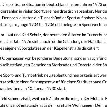
. Die politische Situation in Deutschland in den Jahren 1923 
iederzahlen in vielen Sportvereinen drastisch absanken. Nur du
n. Dennoch leisteten die Turnerbündler Sport auf hohem Nivea
urtsjahrgänge 1904 bis 1906 und belegte im Speerwerfen in 
Lauf und Karl Schulz, der heute den Älteren im Turnerbund s
er. Das Jahr 1926 steht auch für die Gründung der Handballa
nes eigenen Sportplatzes an der Kapellenstraße diskutiert.
adt Oberhausen von besonderer Bedeutung, sondern auch für 
 selbstständigen Gemeinden Sterkrade und Osterfeld der S
Sport- und Turnbetrieb neu geplant und neu organisiert we
erarbeitete einen Satzungsentwurf für einen Stadtverband 
ndes fand am 10. Januar 1930 statt.
eld schmerzhaft, weil nach 7 Jahren die mit großer Mühe in E
Wohnungsnot entstanden aus der Turnhalle Wohnungen. Der Tu