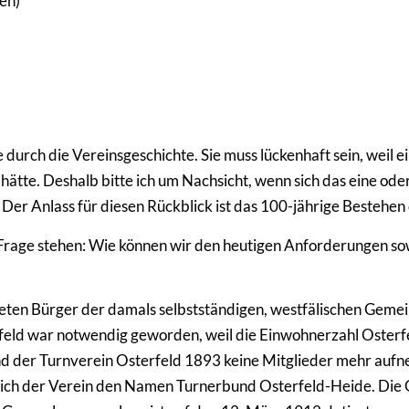
en)
se durch die Vereinsgeschichte. Sie muss lückenhaft sein, weil
hätte. Deshalb bitte ich um Nachsicht, wenn sich das eine ode
Der Anlass für diesen Rückblick ist das 100-jährige Bestehe
rage stehen: Wie können wir den heutigen Anforderungen sowoh
eten Bürger der damals selbstständigen, westfälischen Geme
feld war notwendig geworden, weil die Einwohnerzahl Osterfe
d der Turnverein Osterfeld 1893 keine Mitglieder mehr auf
b sich der Verein den Namen Turnerbund Osterfeld-Heide. D