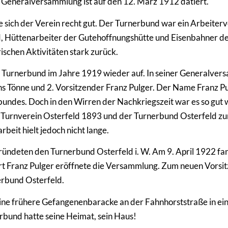
n Generalversammlung ist auf den 12. März 1912 datiert.
e sich der Verein recht gut. Der Turnerbund war ein Arbeite
, Hüttenarbeiter der Gutehoffnungshütte und Eisenbahner d
ischen Aktivitäten stark zurück.
er Turnerbund im Jahre 1919 wieder auf. In seiner Generalve
 Tönne und 2. Vorsitzender Franz Pulger. Der Name Franz Pulg
bundes. Doch in den Wirren der Nachkriegszeit war es so gut
er Turnverein Osterfeld 1893 und der Turnerbund Osterfeld zur
it hielt jedoch nicht lange.
 gründeten den Turnerbund Osterfeld i. W. Am 9. April 1922 
t Franz Pulger eröffnete die Versammlung. Zum neuen Vorsi
nerbund Osterfeld.
eine frühere Gefangenenbaracke an der Fahnhorststraße in ei
und hatte seine Heimat, sein Haus!