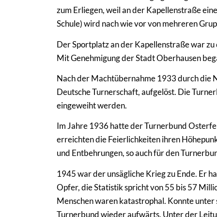
zum Erliegen, weil an der Kapellenstraße ein
Schule) wird nach wie vor von mehreren Gru
Der Sportplatz an der Kapellenstraße war zu 
Mit Genehmigung der Stadt Oberhausen began
Nach der Machtübernahme 1933 durch die NS
Deutsche Turnerschaft, aufgelöst. Die Turner
eingeweiht werden.
Im Jahre 1936 hatte der Turnerbund Osterfel
erreichten die Feierlichkeiten ihren Höhepun
und Entbehrungen, so auch für den Turnerbun
1945 war der unsägliche Krieg zu Ende. Er ha
Opfer, die Statistik spricht von 55 bis 57 Mil
Menschen waren katastrophal. Konnte unter 
Turnerbund wieder aufwärts. Unter der Leitun