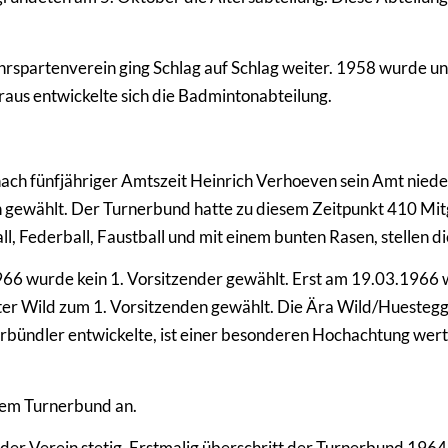
hrspartenverein ging Schlag auf Schlag weiter. 1958 wurde u
araus entwickelte sich die Badmintonabteilung.
ach fünfjähriger Amtszeit Heinrich Verhoeven sein Amt nied
gewählt. Der Turnerbund hatte zu diesem Zeitpunkt 410 Mitgl
l, Federball, Faustball und mit einem bunten Rasen, stellen d
6 wurde kein 1. Vorsitzender gewählt. Erst am 19.03.1966 
er Wild zum 1. Vorsitzenden gewählt. Die Ära Wild/Huestegg
erbündler entwickelte, ist einer besonderen Hochachtung wer
dem Turnerbund an.
 der Verein stetig. Erstmalig überschritt der Turnerbund 196