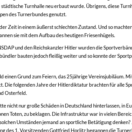
e städtische Turnhalle neu erbaut wurde. Übrigens, diese Turn
ppen des Turnerbundes genutzt.
der Zeit in einem äußerst schlechten Zustand. Und so machte
nen sie mit dem Aufbau des heutigen Friesenhügels.
DAP und den Reichskanzler Hitler wurden die Sportverbände
bündler bauten jedoch fleißig weiter und so konnte der Spor
d einen Grund zum Feiern, das 25jährige Vereinsjubiläum. Mi
kt. Die folgenden Jahre der Hitlerdiktatur brachten für alle
d Osterfeld.
tte nicht nur große Schäden in Deutschland hinterlassen, in E
lionen Toten, zu beklagen. Die Infrastruktur war in vielen Ber
solchen Umständen jemand an sportliche Betätigung denken? J
g des 1. Vorsitzenden Gottfried Horlitz begannen die Turnerb