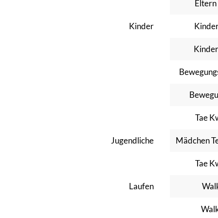
Eltern
Kinder
Kinde
Kinde
Bewegungs
Bewegu
Tae K
Jugendliche
Mädchen Te
Tae K
Laufen
Walk
Walk