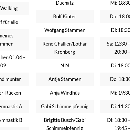
Duchatz
Mi: 18:3
 Walking
Rolf Kinter
Do : 18:0
f für alle
Wofgang Stammen
Di: 18:3
meines
immen
Rene Challier/Lothar
Sa: 12:30 
Kronberg
20:30 
chen 01.04 –
.09.
N.N
Di: 18:0
nd munter
Antje Stammen
Do: 18:3
ker-Rücken
Anja Windhüs
Mi: 19:3
ymnastik A
Gabi Schimmelpfennig
Di: 11:3
ymnastik B
Brigitte Busch/Gabi
DI: 18:30 
Schimmelpfennig
19:45 