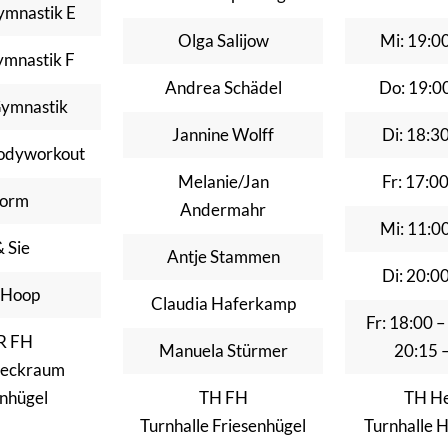
ymnastik E
Olga Salijow
Mi: 19:0
ymnastik F
Andrea Schädel
Do: 19:0
ymnastik
Jannine Wolff
Di: 18:3
Bodyworkout
Melanie/Jan
Fr: 17:0
Form
Andermahr
Mi: 11:0
& Sie
Antje Stammen
Di: 20:0
 Hoop
Claudia Haferkamp
Fr: 18:00 
R FH
Manuela Stürmer
20:15 
eckraum
enhügel
TH FH
TH He
Turnhalle Friesenhügel
Turnhalle 