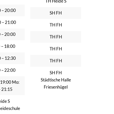
TH Heide S
0 – 20:00
SH FH
0 – 21:00
TH FH
0 – 20:00
TH FH
0 – 18:00
TH FH
0 – 12:30
TH FH
0 – 22:00
SH FH
Städtische Halle
– 19:00 Mo:
Friesenhügel
– 21:15
ide S
Heideschule