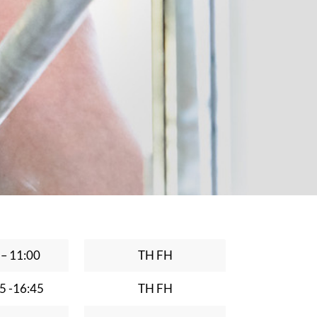
 – 11:00
TH FH
5 -16:45
TH FH