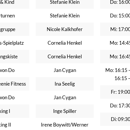
 & Kind
Stefanie Klein
Do: 16:0
rturnen
Stefanie Klein
Do: 15:0
rgruppe
Nicole Kalkhofer
Mi: 17:0
-Spielplatz
Cornelia Henkel
Mo: 14:4
ngskiste
Cornelia Henkel
Mo: 16:4
won Do
Jan Cygan
Mo: 16:15 
16:15 
enie Fitness
Ina Seelig
Fr: 19:0
won Do
Jan Cygan
Do: 17:3
ing I
Inge Spiller
Di: 09:3
ing II
Irene Boywitt/Werner