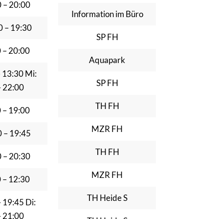
0 – 20:00
Information im Büro
0 – 19:30
SP FH
0 – 20:00
Aquapark
– 13:30 Mi:
SP FH
– 22:00
TH FH
0 – 19:00
MZR FH
0 – 19:45
TH FH
0 – 20:30
MZR FH
0 – 12:30
TH Heide S
– 19:45 Di:
– 21:00