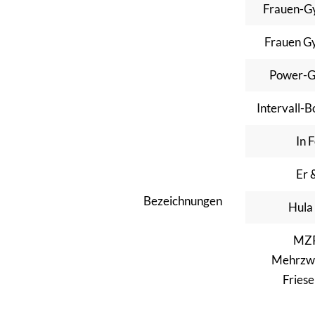
Frauen-G
Frauen G
Power-G
Intervall-
In 
Er 
Bezeichnungen
Hula
MZ
Mehrzw
Fries