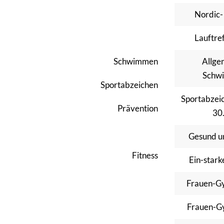
Nordic-
Lauftref
Schwimmen
Allge
Schw
Sportabzeichen
Sportabzei
Prävention
30
Gesund u
Fitness
Ein-star
Frauen-G
Frauen-G