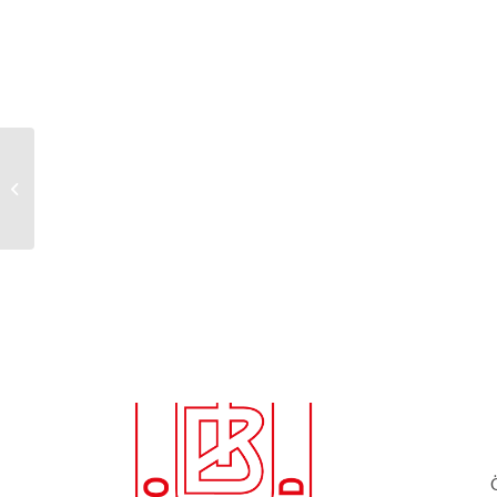
2. Volleyball-
Damenmannschaft
startet durch