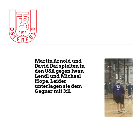
Martin Arnold und
David Dai spielten in
den USA gegen Iwan
Lendl und Michael
Hope. Leider
unterlagen sie dem
Gegner mit 3:11